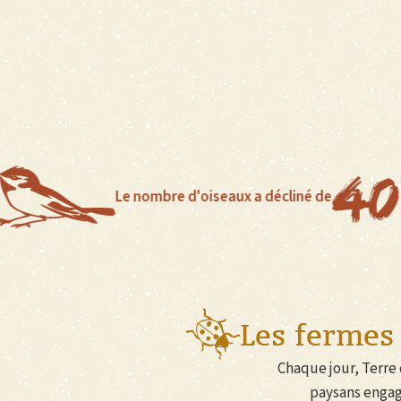
40 %
dans 
Le nombre d'oiseaux a décliné de
agric
Les fermes 
Chaque jour, Terre 
paysans engag