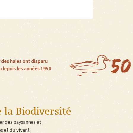
50 %
des z
t disparu
ont di
années 1950
un siè
 la Biodiversité
ner des paysannes et
 et du vivant.